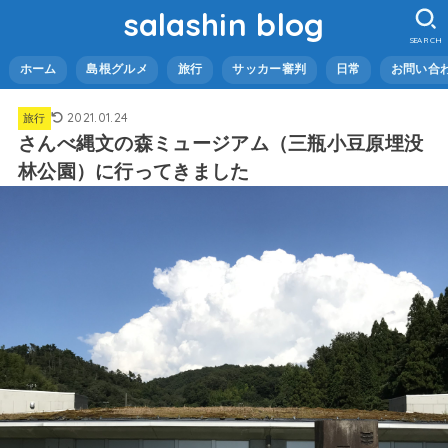
salashin blog
SEARCH
ホーム
島根グルメ
旅行
サッカー審判
日常
お問い合
2021.01.24
旅行
さんべ縄文の森ミュージアム（三瓶小豆原埋没
林公園）に行ってきました