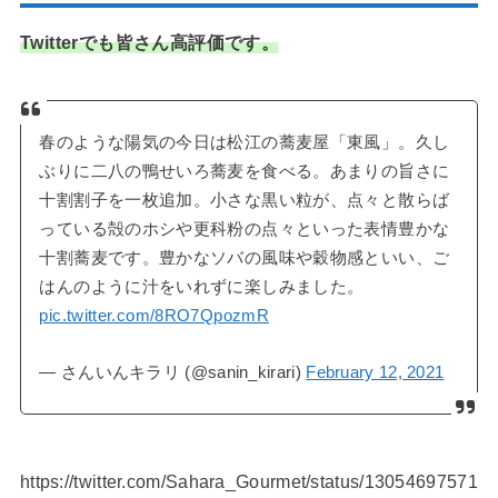
Twitterでも皆さん高評価です。
春のような陽気の今日は松江の蕎麦屋「東風」。久し
ぶりに二八の鴨せいろ蕎麦を食べる。あまりの旨さに
十割割子を一枚追加。小さな黒い粒が、点々と散らば
っている殻のホシや更科粉の点々といった表情豊かな
十割蕎麦です。豊かなソバの風味や穀物感といい、ご
はんのように汁をいれずに楽しみました。
pic.twitter.com/8RO7QpozmR
— さんいんキラリ (@sanin_kirari)
February 12, 2021
https://twitter.com/Sahara_Gourmet/status/13054697571