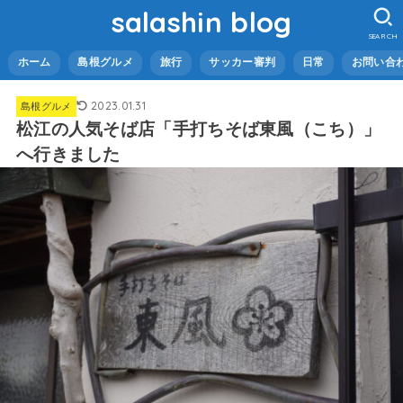
salashin blog
SEARCH
ホーム
島根グルメ
旅行
サッカー審判
日常
お問い合
2023.01.31
島根グルメ
松江の人気そば店「手打ちそば東風（こち）」
へ行きました