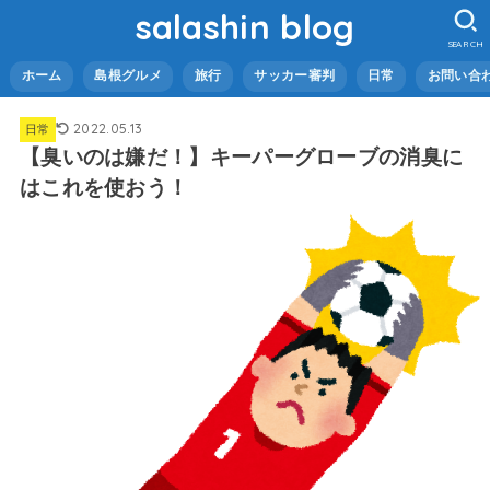
salashin blog
SEARCH
ホーム
島根グルメ
旅行
サッカー審判
日常
お問い合
2022.05.13
日常
【臭いのは嫌だ！】キーパーグローブの消臭に
はこれを使おう！